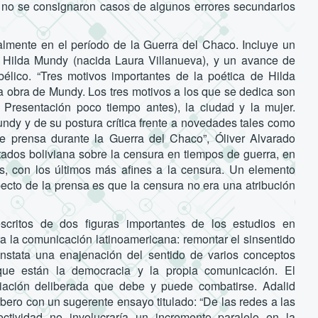
o no se consignaron casos de algunos errores secundarios
almente en el período de la Guerra del Chaco. Incluye un
na, Hilda Mundy (nacida Laura Villanueva), y un avance de
bélico. “Tres motivos importantes de la poética de Hilda
a obra de Mundy. Los tres motivos a los que se dedica son
 Presentación poco tiempo antes), la ciudad y la mujer.
undy y de su postura crítica frente a novedades tales como
de prensa durante la Guerra del Chaco”, Óliver Alvarado
ados boliviana sobre la censura en tiempos de guerra, en
es, con los últimos más afines a la censura. Un elemento
specto de la prensa es que la censura no era una atribución
critos de dos figuras importantes de los estudios en
a la comunicación latinoamericana: remontar el sinsentido
constata una enajenación del sentido de varios conceptos
que están la democracia y la propia comunicación. El
iación deliberada que debe y puede combatirse. Adalid
ero con un sugerente ensayo titulado: “De las redes a las
ectividad no involucraría un incremento paralelo en la