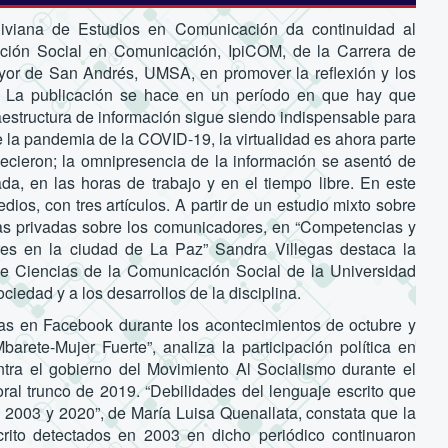
iviana de Estudios en Comunicación da continuidad al
racción Social en Comunicación, IpiCOM, de la Carrera de
yor de San Andrés, UMSA, en promover la reflexión y los
n. La publicación se hace en un período en que hay que
fraestructura de información sigue siendo indispensable para
 la pandemia de la COVID-19, la virtualidad es ahora parte
necieron; la omnipresencia de la información se asentó de
ada, en las horas de trabajo y en el tiempo libre. En este
os, con tres artículos. A partir de un estudio mixto sobre
esas privadas sobre los comunicadores, en “Competencias y
es en la ciudad de La Paz” Sandra Villegas destaca la
a de Ciencias de la Comunicación Social de la Universidad
iedad y a los desarrollos de la disciplina.
vas en Facebook durante los acontecimientos de octubre y
rete-Mujer Fuerte”, analiza la participación política en
tra el gobierno del Movimiento Al Socialismo durante el
oral trunco de 2019. “Debilidades del lenguaje escrito que
en 2003 y 2020”, de María Luisa Quenallata, constata que la
crito detectados en 2003 en dicho periódico continuaron