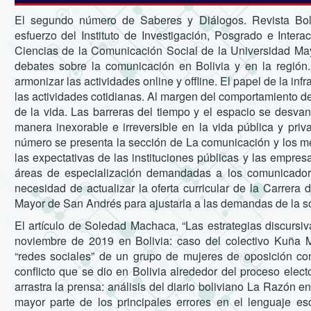
El segundo número de Saberes y Diálogos. Revista Bol
esfuerzo del Instituto de Investigación, Posgrado e Inte
Ciencias de la Comunicación Social de la Universidad Ma
debates sobre la comunicación en Bolivia y en la regió
armonizar las actividades online y offline. El papel de la in
las actividades cotidianas. Al margen del comportamiento de
de la vida. Las barreras del tiempo y el espacio se desva
manera inexorable e irreversible en la vida pública y priv
número se presenta la sección de La comunicación y los medi
las expectativas de las instituciones públicas y las empr
áreas de especialización demandadas a los comunicador
necesidad de actualizar la oferta curricular de la Carrer
Mayor de San Andrés para ajustarla a las demandas de la soc
El artículo de Soledad Machaca, “Las estrategias discursi
noviembre de 2019 en Bolivia: caso del colectivo Kuña Mba
“redes sociales” de un grupo de mujeres de oposición con
conflicto que se dio en Bolivia alrededor del proceso elect
arrastra la prensa: análisis del diario boliviano La Razón 
mayor parte de los principales errores en el lenguaje es