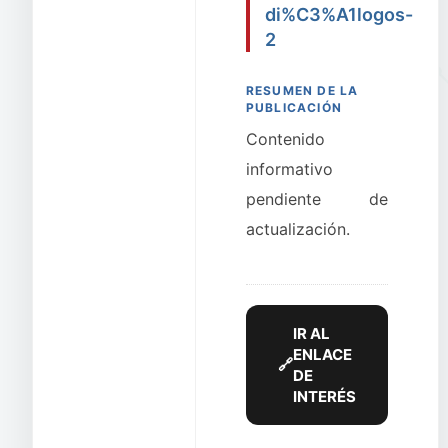
di%C3%A1logos-
2
RESUMEN DE LA
PUBLICACIÓN
Contenido
informativo
pendiente de
actualización.
IR AL
ENLACE
🔗
DE
INTERÉS