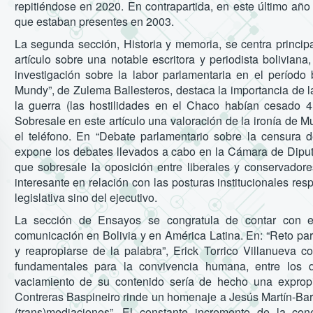
repitiéndose en 2020. En contrapartida, en este último añ
que estaban presentes en 2003.
La segunda sección, Historia y memoria, se centra princip
artículo sobre una notable escritora y periodista bolivia
investigación sobre la labor parlamentaria en el período 
Mundy”, de Zulema Ballesteros, destaca la importancia de l
la guerra (las hostilidades en el Chaco habían cesado 4
Sobresale en este artículo una valoración de la ironía de M
el teléfono. En “Debate parlamentario sobre la censura 
expone los debates llevados a cabo en la Cámara de Diput
que sobresale la oposición entre liberales y conservador
interesante en relación con las posturas institucionales re
legislativa sino del ejecutivo.
La sección de Ensayos se congratula de contar con es
comunicación en Bolivia y en América Latina. En: “Reto par
y reapropiarse de la palabra”, Erick Torrico Villanueva 
fundamentales para la convivencia humana, entre los 
vaciamiento de su contenido sería de hecho una exprop
Contreras Baspineiro rinde un homenaje a Jesús Martín-Barb
(trans)mediaciones”. El constante incremento de la con